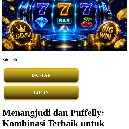
Situs Slot
DAFTAR
LOGIN
Menangjudi dan Puffelly:
Kombinasi Terbaik untuk