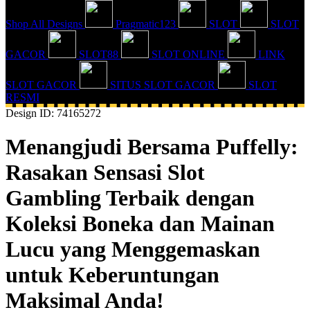
Shop All Designs
Pragmatic123
SLOT
SLOT
GACOR
SLOT88
SLOT ONLINE
LINK
SLOT GACOR
SITUS SLOT GACOR
SLOT
RESMI
Design ID: 74165272
Menangjudi Bersama Puffelly:
Rasakan Sensasi Slot
Gambling Terbaik dengan
Koleksi Boneka dan Mainan
Lucu yang Menggemaskan
untuk Keberuntungan
Maksimal Anda!