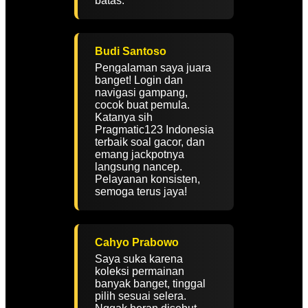
batas.
Budi Santoso
Pengalaman saya juara
banget! Login dan
navigasi gampang,
cocok buat pemula.
Katanya sih
Pragmatic123 Indonesia
terbaik soal gacor, dan
emang jackpotnya
langsung nancep.
Pelayanan konsisten,
semoga terus jaya!
Cahyo Prabowo
Saya suka karena
koleksi permainan
banyak banget, tinggal
pilih sesuai selera.