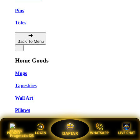
Pins
Totes
Back To Menu
Home Goods
Mugs
Tapestries
Wall Art
Pillows
Back To Menu
PROMO
LOGIN
WHATSAPP
LIVE CHAT
DAFTAR