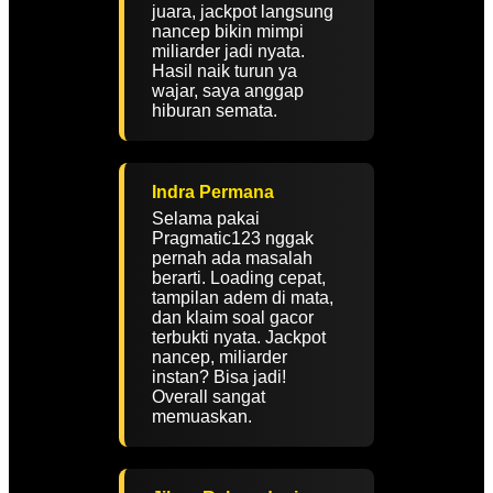
juara, jackpot langsung
nancep bikin mimpi
miliarder jadi nyata.
Hasil naik turun ya
wajar, saya anggap
hiburan semata.
Indra Permana
Selama pakai
Pragmatic123 nggak
pernah ada masalah
berarti. Loading cepat,
tampilan adem di mata,
dan klaim soal gacor
terbukti nyata. Jackpot
nancep, miliarder
instan? Bisa jadi!
Overall sangat
memuaskan.